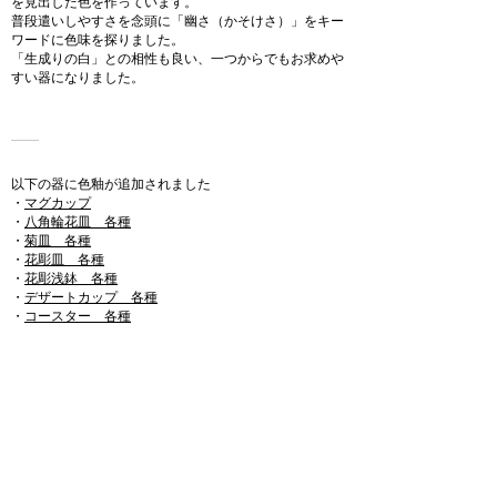
を見出した色を作っています。
普段遣いしやすさを念頭に「幽さ（かそけさ）」をキー
ワードに色味を探りました。
「生成りの白」との相性も良い、一つからでもお求めや
すい器になりました。
以下の器に色釉が追加されました
​・
マグカップ
・
八角輪花皿 各種
・
菊皿 各種
・
花彫皿 各種
・
花彫浅鉢 各種
・
デザートカップ 各種
・
コースター 各種
※
肌合いについて
※
取り扱い上の注意
>>>
国内販売価格リスト
>>>
Request Price List