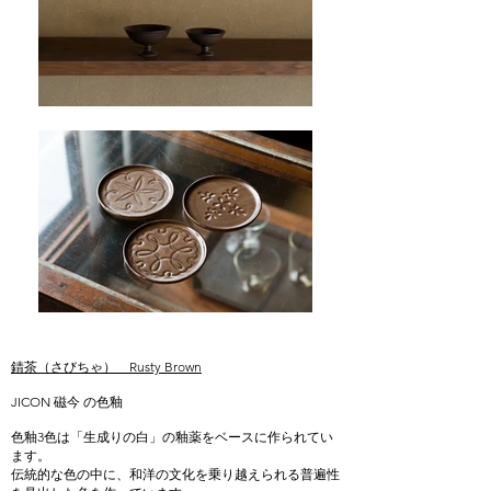
錆茶（さびちゃ） Rusty Brown
JICON 磁今 の色釉
色釉3色は「生成りの白」の釉薬をベースに作られてい
ます。
伝統的な色の中に、和洋の文化を乗り越えられる普遍性