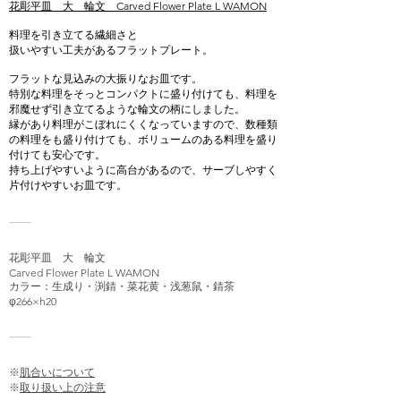
花彫平皿 大 輪文 Carved Flower Plate L WAMON
料理を引き立てる繊細さと
扱いやすい工夫があるフラットプレート。
フラットな見込みの大振りなお皿です。
特別な料理をそっとコンパクトに盛り付けても、料理を
邪魔せず引き立てるような輪文の柄にしました。
縁があり料理がこぼれにくくなっていますので、数種類
の料理をも盛り付けても、ボリュームのある料理を盛り
付けても安心です。
持ち上げやすいように高台があるので、サーブしやすく
片付けやすいお皿です。
花彫平皿 大 輪文
Carved Flower Plate L WAMON
カラー：生成り・渕錆・菜花黄・浅葱鼠・錆茶
φ266×h20
※
肌合いについて
※
取り扱い上の注意