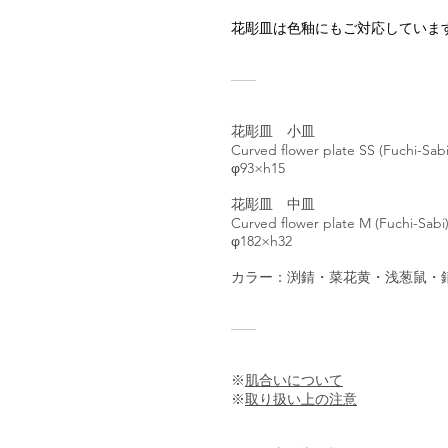
花彫皿は色釉にもご対応していま
花彫皿 小皿
Curved flower plate SS (Fuchi-Sabi
φ93×h15
花彫皿 中皿
Curved flower plate M (Fuchi-Sabi
φ182×h32
カラー：渕錆・菜花黄・浅葱鼠・
※
肌合いについて
※
取り扱い上の注意