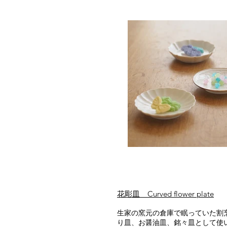
花彫皿 Curved flower plate
生家の窯元の倉庫で眠っていた割
り皿、お醤油皿、銘々皿として使