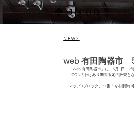
NEWS
web 有田陶器市
「Web 有田陶器市」に　5月1日　
JICONのわけあり期間限定の販売
マップBブロック、57番「今村製陶 