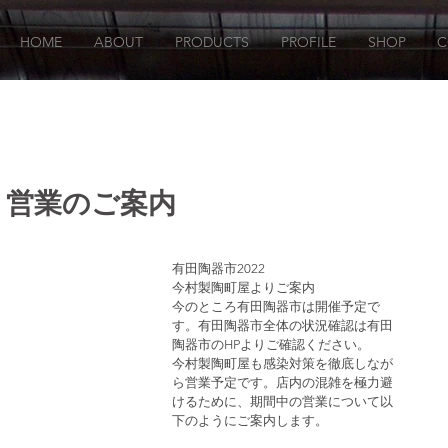
HOME
ABOUT
PRODUCTS
PROFILE
SHOP
C
2 営業のご案内
有田陶器市2022
今村製陶町屋よりご案内
今のところ有田陶器市は開催予定で
す。有田陶器市全体の状況確認は有田
陶器市のHPよりご確認ください。
今村製陶町屋も感染対策を徹底しなが
ら営業予定です。店内の混雑を極力避
けるために、期間中の営業について以
下のようにご案内します。