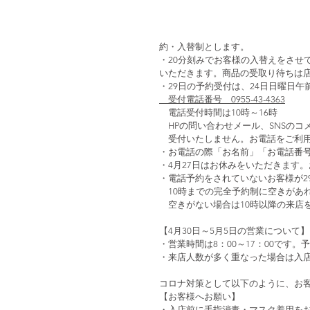
約・入替制とします。
・20分刻みでお客様の入替えをさせ
いただきます。商品の受取り待ちは
・29日の予約受付は、24日日曜日午
　受付電話番号　0955-43-4363
　電話受付時間は10時～16時
　HPの問い合わせメール、SNSの
　受付いたしません。お電話をご利
・お電話の際「お名前」「お電話番
・4月27日はお休みをいただきます
・電話予約をされていないお客様が2
　10時までの完全予約制に空きがあ
　空きがない場合は10時以降の来店
【4月30日～5月5日の営業について】
・営業時間は8：00～17：00です
・来店人数が多く重なった場合は入
コロナ対策として以下のように、お
【お客様へお願い】
・入店前に手指消毒・マスク着用を