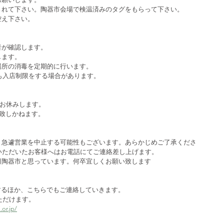
されて下さい。陶器市会場で検温済みのタグをもらって下さい。
控え下さい。
者が確認します。
します。
場所の消毒を定期的に行います。
降も入店制限をする場合があります。
はお休みします。
も致しかねます。
り急遽営業を中止する可能性もございます。あらかじめご了承くださ
いただいたお客様へはお電話にてご連絡差し上げます。
田陶器市と思っています。何卒宜しくお願い致します
て随時更新するほか、こちらでもご連絡していきます。
ただけます。
or.jp/