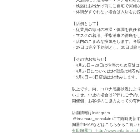
・検温はお出かけ前にご自宅で実施
・体調がすぐれない場合は入店をお
【店側として】
・従業員の毎日の検温・体調を責任
・マスクの着用、手指消毒の徹底を
・店内のこまめな換気をします。各
・29日は完全予約制とし、30日以
【その他お知らせ】
・4月25日～28日は準備のため店舗
・4月27日についてはお電話の対応
・5月6日～8日店舗はお休みします。
以上です。尚、コロナ感染状況によ
いませ。中止の場合は29日にご予約
開催側、お客様のご協力あっての有
店舗情報はInstagram
 ＠imamura_porcelain に
陶器市MAPなどはこちらからご覧い
有田陶器市　http://www.arita-toukiichi.