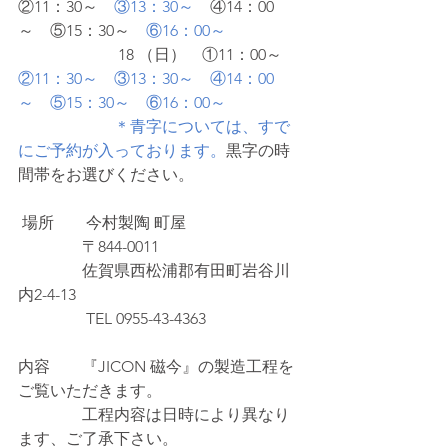
②11：30～    
③13：30～
　④14：00
～　⑤15：30～　
⑥16：00～
　　　　　　 18 （日）　①11：00～　
②11：30～　③13：30～　④14：00
～　⑤15：30～
⑥16：00～
＊青字については、すで
にご予約が入っております。
黒字の時
間帯をお選びください。
 場所　　今村製陶 町屋　
                〒844-0011
        　    佐賀県西松浦郡有田町岩谷川
内2-4-13
　　　　 TEL 0955-43-4363
内容　　『JICON 磁今』の製造工程を
ご覧いただきます。
　　　　工程内容は日時により異なり
ます、ご了承下さい。