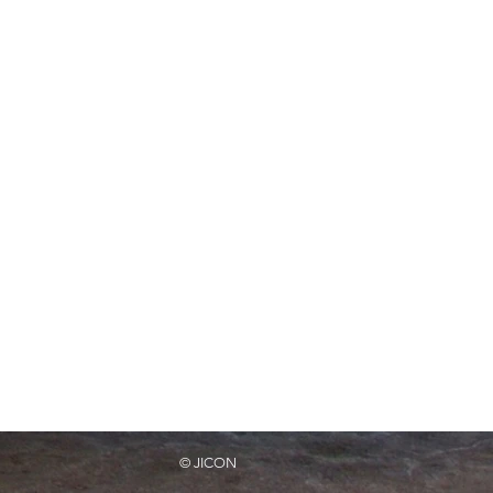
© JICON