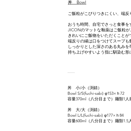
丼 Bowl
ご飯粒がこびりつきにくい、端反
おうち時間、自宅でさっと食事を
JICONのマットな釉薬はご飯粒
きれいにご飯物をいただくことが
端反りの縁は口をつけてスープも
しっかりとした深さのある丸みを
持ち上げやすいよう指に馴染む形
丼 小/小（渕錆）
Bowl S/S(fuchi-sabi) φ153×ｈ72
容量370ml（八分目まで）麺類1人
丼 大/大（渕錆）
Bowl L/L(fuchi-sabi) φ177×ｈ84
容量600ml（八分目まで）麺類1.5