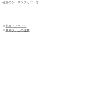
磁器のシーリングカバー付
※
肌合いについて
※
取り扱い上の注意
>>>
国内販売価格リスト
>>>
Request Price List
PRODUCTS