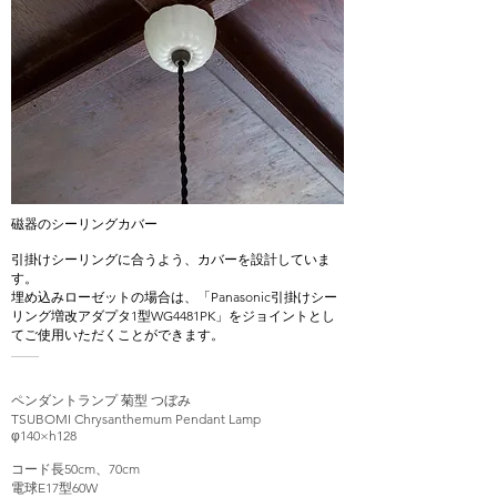
磁器のシーリングカバー
引掛けシーリングに合うよう、カバーを設計していま
す。
埋め込みローゼットの場合は、「Panasonic引掛けシー
リング増改アダプタ1型WG4481PK」をジョイントとし
てご使用いただくことができます。
ペンダントランプ 菊型 つぼみ
TSUBOMI Chrysanthemum Pendant Lamp
φ140×h128
コード長50cm、70cm
電球E17型60W