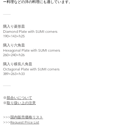
ー料理などの洋の料理にも適しています。
隅入り菱形皿
Diamond Plate with SUMI corners
190×143×h25
隅入り六角皿
Hexagonal Plate with SUMI corners
260×240×h26
隅入り横長八角皿
Octagonal Plate with SUMI corners
389×263×h33
※
肌合いについて
※
取り扱い上の注意
>>>
国内販売価格リスト
>>>
Request Price List