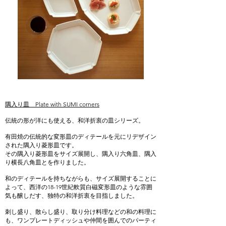
隅入り皿 Plate with SUMI corners
伝統の形が洋にも使える、和洋折衷の皿シリーズ。
有田焼の伝統的な変形皿のディテールを元にリデザイン
された隅入り菱形皿です。
その隅入り菱形皿をサイズ展開し、隅入り六角皿、隅入
り横長八角皿とを作りました。
和のディテールを持ちながらも、サイズ展開することに
よって、西洋の18-19世紀軟質白磁変形皿のような雰囲
気も醸しだす、独特の和洋折衷を目指しました。
刺し盛り、散らし盛り、取り分け料理などの和の料理に
も、ワンプレートディッシュや仲間を囲んでのパーティ