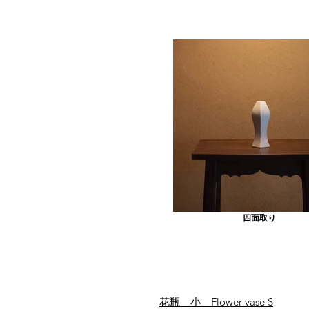
四面取り
花瓶 小 Flower vase S