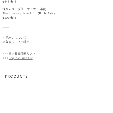
φ148×h43
浅リムスープ皿 大／大（渕錆）
Short rim soup bowl L／L（Fuchi-Sabi）
φ202×h45
※
肌合いについて
※
取り扱い上の注意
>>>
国内販売価格リスト
>>>
Request Price List
PRODUCTS