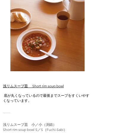
浅リムスープ皿 Short rim soup bowl
底が丸くなっているので最後までスープをすくいやす
くなっています。
浅リムスープ皿 小／小（渕錆）
Short rim soup bowl S／S（Fuchi-Sabi）